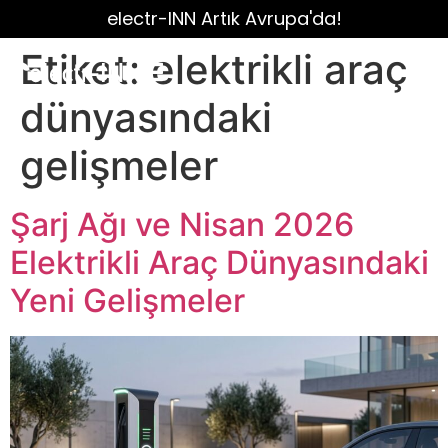
electr-INN Artık Avrupa'da!
Etiket:
elektrikli araç
dünyasındaki
gelişmeler
Şarj Ağı ve Nisan 2026
Elektrikli Araç Dünyasındaki
Yeni Gelişmeler