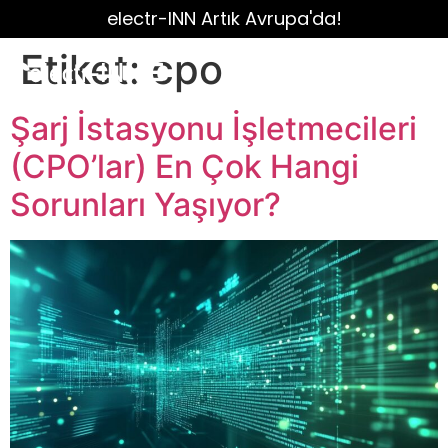
electr-INN Artık Avrupa'da!
Etiket:
cpo
Şarj İstasyonu İşletmecileri
(CPO’lar) En Çok Hangi
Sorunları Yaşıyor?