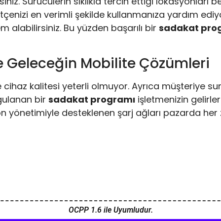
iniz. Sürücülerin sıklıkla tercih ettiği lokasyonları b
tçenizi en verimli şekilde kullanmanıza yardım ediy
m alabilirsiniz. Bu yüzden başarılı bir
sadakat pro
e Geleceğin Mobilite Çözümleri
haz kalitesi yeterli olmuyor. Ayrıca müşteriye sunu
rgulanan bir
sadakat programı
işletmenizin gelirl
yönetimiyle desteklenen şarj ağları pazarda her 
OCPP 1.6 ile Uyumludur.