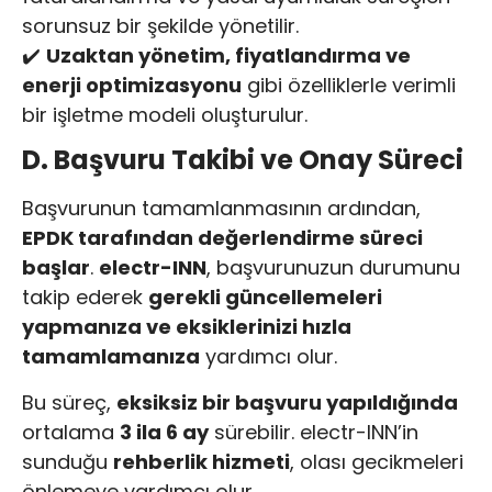
sorunsuz bir şekilde yönetilir.
✔️
Uzaktan yönetim, fiyatlandırma ve
enerji optimizasyonu
gibi özelliklerle verimli
bir işletme modeli oluşturulur.
D. Başvuru Takibi ve Onay Süreci
Başvurunun tamamlanmasının ardından,
EPDK tarafından değerlendirme süreci
başlar
.
electr-INN
, başvurunuzun durumunu
takip ederek
gerekli güncellemeleri
yapmanıza ve eksiklerinizi hızla
tamamlamanıza
yardımcı olur.
Bu süreç,
eksiksiz bir başvuru yapıldığında
ortalama
3 ila 6 ay
sürebilir. electr-INN’in
sunduğu
rehberlik hizmeti
, olası gecikmeleri
önlemeye yardımcı olur.